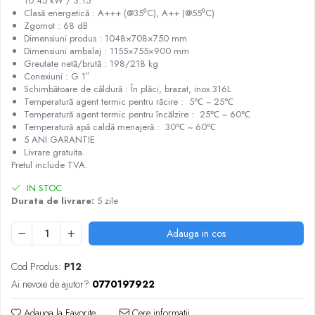
10.45 kW / 3.15
Clasă energetică : A+++ (@35⁰C), A++ (@55⁰C)
Zgomot : 68 dB
Dimensiuni produs : 1048×708×750 mm
Dimensiuni ambalaj : 1155×755×900 mm
Greutate netă/brută : 198/218 kg
Conexiuni : G 1″
Schimbătoare de căldură : În plăci, brazat, inox 316L
Temperatură agent termic pentru răcire : 5℃ ~ 25℃
Temperatură agent termic pentru încălzire : 25℃ ~ 60℃
Temperatură apă caldă menajeră : 30℃ ~ 60℃
5 ANI GARANTIE
Livrare gratuita.
Pretul include TVA.
IN STOC
Durata de livrare:
5 zile
Adauga in cos
Cod Produs:
P12
Ai nevoie de ajutor?
0770197922
Adauga la Favorite
Cere informatii