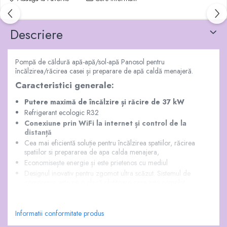
Descriere
Pompă de căldură apă-apă/sol-apă Panosol pentru
încălzirea/răcirea casei și preparare de apă caldă menajeră.
Caracteristici generale:
Putere maximă de încălzire și răcire de 37 kW
Refrigerant ecologic R32
Conexiune prin WiFi la internet și control de la
distanță
Cea mai eficientă soluție pentru încălzirea spatiilor, răcirea
spatiilor si prepararea de apa calda menajera,
Economisește energie și este prietenos cu mediul
Designul inovativ pentru zgomot ultra scăzut. Sistemul de
compresor este pe o placă plutitoare care este complet
izolată de partea de jos a cadrului, pentru a izola vibrațiile și
Vezi mai mult
zgomotul.
Eficiență ridicată. Sistemul a fost optimizat, folosind cele mai
Informatii conformitate produs
performante componente precum compresor, schimbător